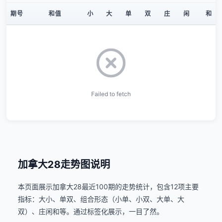
期号
和值
小
大
单
双
庄
闲
和
Failed to fetch
加拿大28走势图说明
本页面展示加拿大28最近100期的走势统计，包含12项主要
指标：大小、单双、组合形态（小单、小双、大单、大
双）、庄闲和等。通过标签化展示，一目了然。